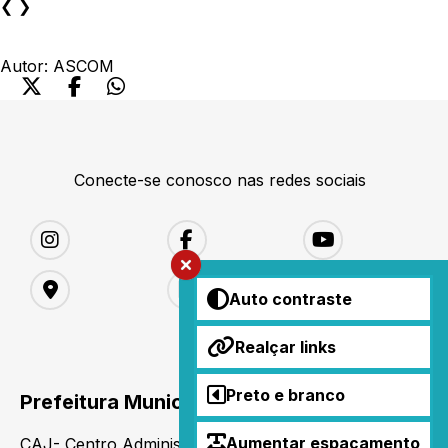
❮
❯
Autor:
ASCOM
Conecte-se conosco nas redes sociais
Auto contraste
Realçar links
Preto e branco
Prefeitura Municipal de Jacaraci - Bahia
Aumentar espaçamento
CAJ- Centro Administrativo de Jacaraci - Av.