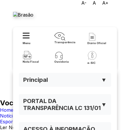
A-
A
A+
Prefeitura de Jacaraci
Transparência
Menu
Diário Oficial
Nota Fiscal
Ouvidoria
e-SIC
Principal
▼
PORTAL DA
Você está navegando em:
▼
TRANSPARÊNCIA LC 131/01
Home
Notícias
Esporte
Ler Notícia
ACESSO À INFORMAÇÃO