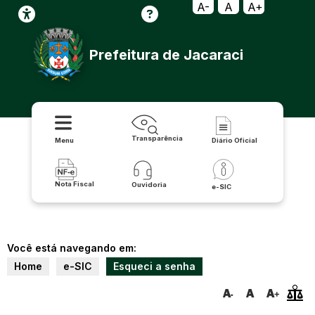
A-
A
A+
Prefeitura de Jacaraci
Transparência
Menu
Diário Oficial
Nota Fiscal
Ouvidoria
e-SIC
Você está navegando em:
Home
e-SIC
Esqueci a senha