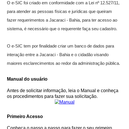
O e-SIC foi criado em conformidade com a Lei nº 12.527/11,
...Ou se preferir
para atender as pessoas físicas e jurídicas que queiram
fazer requerimentos a Jacaraci - Bahia, para ter acesso ao
Ligue para nós
sistema, é necessário que o requerente faça seu cadastro.
(77) 99124-3412
O e-SIC tem por finalidade criar um banco de dados para
E-mail
interação entre a Jacaraci - Bahia e o cidadão visando
prefeitura@jacaraci.ba.gov.br
maiores esclarecimentos ao redor da administração pública.
Ou seja atendido presencialmente
Manual do usuário
Segunda a Sexta de 08h às 12h e das 14h
Antes de solicitar informação, leia o Manual e conheça
às 17h
os procedimentos para fazer sua solicitação.
Av. Mozart David, 01 - Centro
Primeiro Acesso
Outros meios de contato
Conheça o passo a passo para fazer o seu primeiro