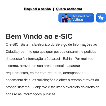
Fale conosco
Esqueci a senha
|
Quero cadastrar
Nome*
Telefone 1*
Telefone 2
E-mail*
Bem Vindo ao e-SIC
Cidade/Estado
Assunto*
O e-SIC (Sistema Eletrônico do Serviço de Informações ao
Cidadão) permite que qualquer pessoa encaminhe pedidos
de acesso à informação a Jacaraci - Bahia . Por meio do
Mensagem*
sistema, através de sua área pessoal, cadastrar
*Campos obrigatórios
requerimentos, entrar com recursos, acompanhar o
Ao iniciar um contato, você concorda com a
Política de
privacidade
andamento de suas solicitações e obter o retorno através do
próprio sistema. O objetivo é facilitar o exercício do direito de
acesso às informações públicas.