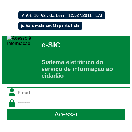
✔ Art. 10, §2º, da Lei nº 12.527/2011 - LAI
▶ Veja mais em Mapa de Leis
Filtrar por todos
e-SIC
Acesso à Informação
Cidadão
Empresas
Sistema eletrônico do
Fotos
serviço de informação ao
Notícias
cidadão
Secretarias
Servidor
Transparência
Turistas
Videos
Áudios
Fale conosco