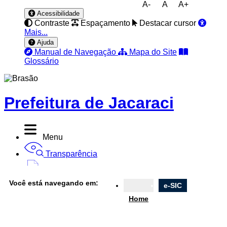
A-
A
A+
Acessibilidade
Contraste
Espaçamento
Destacar cursor
Mais...
Ajuda
Manual de Navegação
Mapa do Site
Glossário
Prefeitura de Jacaraci
Menu
Transparência
Diário Oficial
Você está navegando em:
e-SIC
Nota Fiscal
Home
Ouvidoria
e-SIC