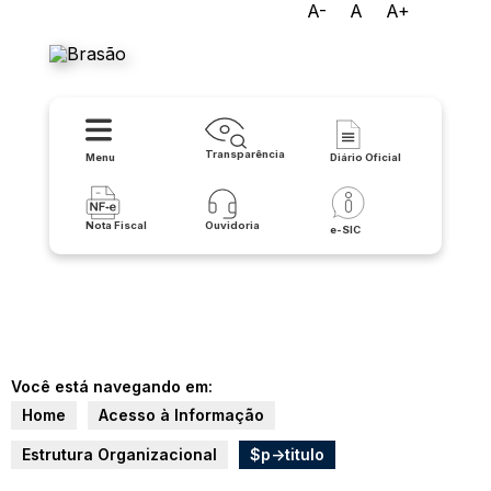
A-
A
A+
Prefeitura de Jacaraci
Transparência
Menu
Diário Oficial
Nota Fiscal
Ouvidoria
e-SIC
Você está navegando em:
Home
Acesso à Informação
Estrutura Organizacional
$p->titulo