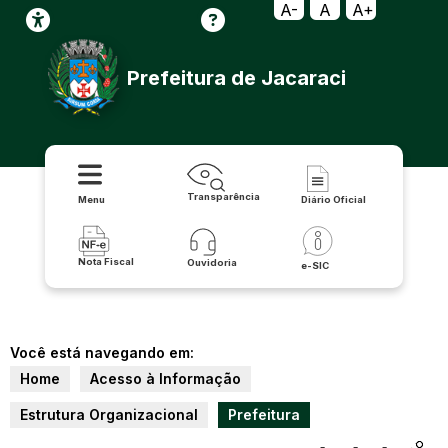
A-
A
A+
Prefeitura de Jacaraci
Transparência
Menu
Diário Oficial
Nota Fiscal
Ouvidoria
e-SIC
Você está navegando em:
Home
Acesso à Informação
Estrutura Organizacional
Prefeitura