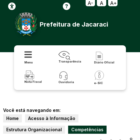
A-
A
A+
Prefeitura de Jacaraci
Transparência
Menu
Diário Oficial
Nota Fiscal
Ouvidoria
e-SIC
Você está navegando em:
Home
Acesso à Informação
Estrutura Organizacional
Competências